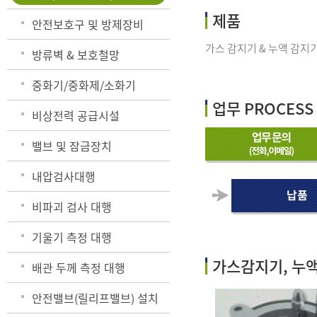
제품
안전보호구 및 방제장비
가스 감지기 & 누액 감지기,
방류벽 & 보호철망
중화기/중화제/소화기
업무 PROCESS
비상전력 공급시설
밸브 및 잠금장치
내압검사대행
비파괴 검사 대행
기울기 측정 대행
가스감지기, 누액
배관 두께 측정 대행
안전밸브(릴리프밸브) 설치