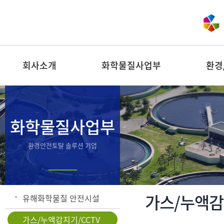
회사소개
화학물질사업부
환경
화학물질사업부
환경안전토탈 솔루션 기업
가스/누액감
유해화학물질 안전시설
가스/누액감지기/CCTV